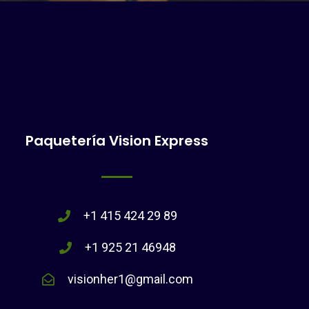
Paquetería Vision Express
+1 415 424 29 89
+1 925 21 46948
visionher1@gmail.com